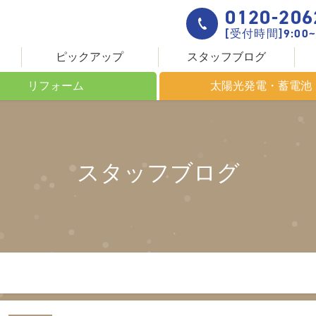
0120-206
[受付時間]9:00~
ピックアップ
スタッフブログ
リフォーム
太陽光発電・蓄電池
ームについて
これからのエネルギー
きる場所
太陽光発電について
スタッフブログ
創りの流れ
太陽光発電システム HIT
設置までの流れ
蓄電池について