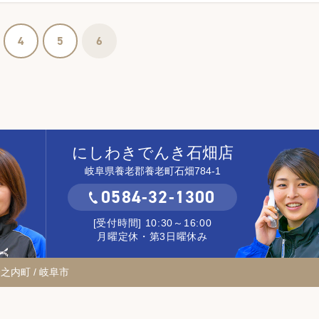
4
5
6
にしわきでんき石畑店
岐阜県養老郡養老町石畑784-1
0584-32-1300
[受付時間] 10:30～16:00
月曜定休・第3日曜休み
輪之内町 / 岐阜市