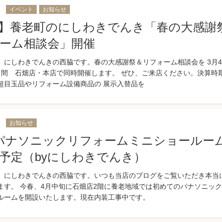
3
イベント
お知らせ
】養老町のにしわきでんき「春の大感謝
ーム相談会」開催
、にしわきでんきの西脇です。春の大感謝祭＆リフォーム相談会を 3月
日間 石畑店・本店で同時開催します。 ぜひ、ご来店ください。決算時
超目玉品やリフォーム設備商品の 展示入替品を
7
お知らせ
パナソニックリフォームミニショールー
予定（byにしわきでんき）
、にしわきでんきの西脇です。いつも当店のブログをご覧いただき本当
ます。 今春、4月中旬に石畑店2階に養老地域では初めてのパナソニッ
ルームを開設いたします。現在内装工事中です。