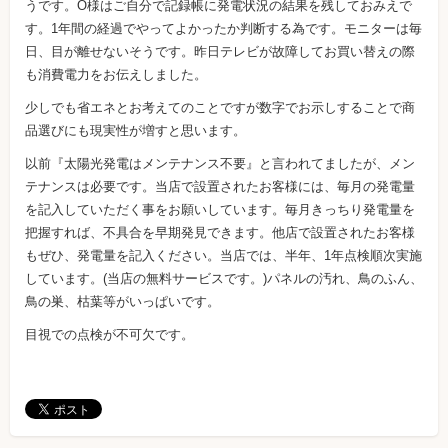
うです。O様はご自分で記録帳に発電状況の結果を残しておみえで
す。1年間の経過でやってよかったか判断する為です。モニターは毎
日、目が離せないそうです。昨日テレビが故障してお買い替えの際
も消費電力をお伝えしました。
少しでも省エネとお考えてのことですが数字でお示しすることで商
品選びにも現実性が増すと思います。
以前『太陽光発電はメンテナンス不要』と言われてましたが、メン
テナンスは必要です。当店で設置されたお客様には、毎月の発電量
を記入していただく事をお願いしています。毎月きっちり発電量を
把握すれば、不具合を早期発見できます。他店で設置されたお客様
もぜひ、発電量を記入ください。当店では、半年、1年点検順次実施
しています。(当店の無料サービスです。)パネルの汚れ、鳥のふん、
鳥の巣、枯葉等がいっぱいです。
目視での点検が不可欠です。