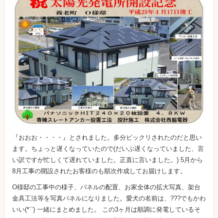
『おおお・・・・』とされました。多分ビックリされたのだと思い
ます。ちょっと遅くなっていたので(だいぶ遅くなっていました、言
い訳ですが忙しくて遅れていました。正直に言いました。) 5月から
8月工事の開設されたお客様のも順次作成してお届けします。
O様邸の工事中の様子、パネルの配置、お家全体の拡大写真、架台
金具工法等を写真パネルになりました。愛犬の名前は、???でもかわ
いい(*´`) 一緒にまとめました。 この3ヶ月は順調に発電しているそ