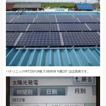
パナソニックHIT233×24枚 5.592KW 勾配10° ほぼ真南です。