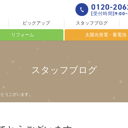
0120-206
[受付時間]9:00~
ピックアップ
スタッフブログ
リフォーム
太陽光発電・蓄電池
ームについて
これからのエネルギー
きる場所
太陽光発電について
スタッフブログ
創りの流れ
太陽光発電システム HIT
設置までの流れ
蓄電池について
でとうございます。