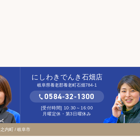
にしわきでんき石畑店
岐阜県養老郡養老町石畑784-1
0584-32-1300
[受付時間] 10:30～16:00
月曜定休・第3日曜休み
輪之内町 / 岐阜市