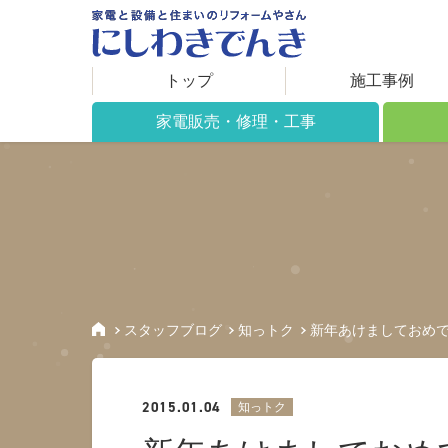
トップ
施工事例
家電販売・修理・工事
家電販売について
リフォ
修理について
施工で
工事について
住まい
取り扱い製品
保証期間
スタッフブログ
知っトク
新年あけましておめ
アフターサービス
2015.01.04
知っトク