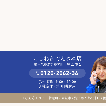
にしわきでんき本店
岐阜県養老郡養老町下笠1176-1
0120-2062-34
[受付時間] 9:00～19:00
月曜定休・第3日曜休み
主な対応エリア
養老町 / 大垣市 / 海津市 / 上石津町 / 