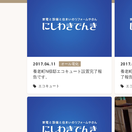
2017.04.11
2017.
オール電化
養老町N様邸エコキュート設置完了報
養老
告です。
了報
エコキュート
エ