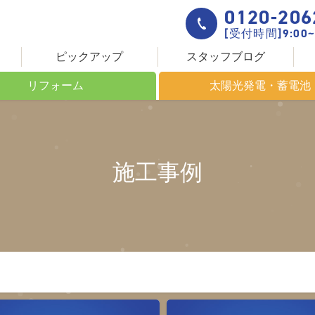
0120-206
[受付時間]9:00~
ピックアップ
スタッフブログ
リフォーム
太陽光発電・蓄電池
ームについて
これからのエネルギー
きる場所
太陽光発電について
施工事例
創りの流れ
太陽光発電システム HIT
設置までの流れ
蓄電池について