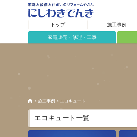
トップ
施工事例
家電販売・修理・工事
家電販売について
リフォ
修理について
施工で
工事について
住まい
取り扱い製品
保証期間
施工事例
エコキュート
アフターサービス
エコキュート一覧