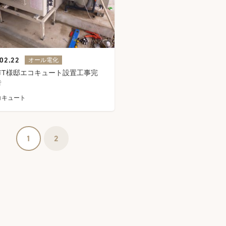
02.22
オール電化
市T様邸エコキュート設置工事完
告
コキュート
1
2