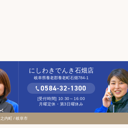
にしわきでんき石畑店
岐阜県養老郡養老町石畑784-1
0584-32-1300
[受付時間] 10:30～16:00
月曜定休・第3日曜休み
輪之内町 / 岐阜市