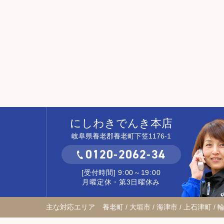
にしわきでんき本店
岐阜県養老郡養老町下笠1176-1
0120-2062-34
[受付時間] 9:00～19:00
月曜定休・第3日曜休み
主な対応エリア
養老町 / 大垣市 / 海津市 / 上石津町 / 