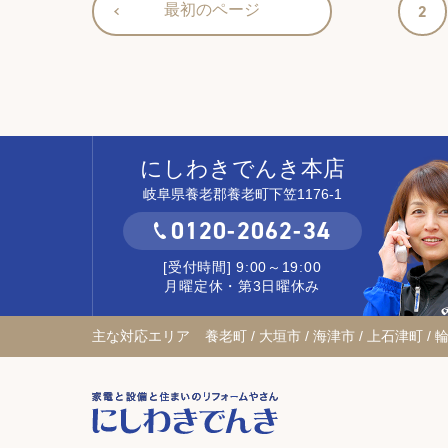
最初のページ
2
にしわきでんき本店
岐阜県養老郡養老町下笠1176-1
0120-2062-34
[受付時間] 9:00～19:00
月曜定休・第3日曜休み
主な対応エリア
養老町 / 大垣市 / 海津市 / 上石津町 / 