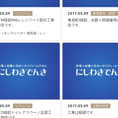
05.09
2017.05.09
リフォーム
家電販売・修理
M様邸IH&レンジフード取付工事
養老町I様邸、水廻り関連修理
報告です。
告です。
Hクッキングヒーター 換気扇・レン
05.09
2017.05.09
リフォーム
太陽光発電
町O様邸トイレアラウーノ設置工
工事は順調です。
了報告です。