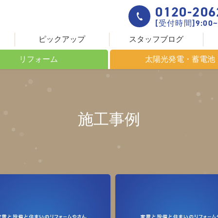
0120-206
[受付時間]9:00~
ピックアップ
スタッフブログ
リフォーム
太陽光発電・蓄電池
ームについて
これからのエネルギー
きる場所
太陽光発電について
施工事例
創りの流れ
太陽光発電システム HIT
設置までの流れ
蓄電池について