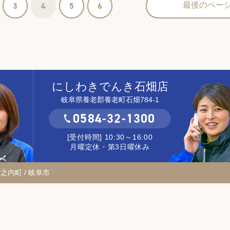
3
4
5
6
最後のペー
にしわきでんき石畑店
岐阜県養老郡養老町石畑784-1
0584-32-1300
[受付時間] 10:30～16:00
月曜定休・第3日曜休み
輪之内町 / 岐阜市