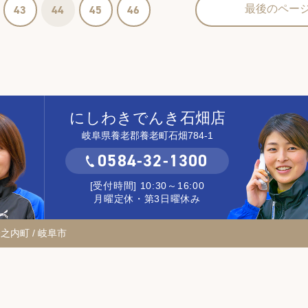
43
44
45
46
最後のペー
にしわきでんき石畑店
岐阜県養老郡養老町石畑784-1
0584-32-1300
[受付時間] 10:30～16:00
月曜定休・第3日曜休み
輪之内町 / 岐阜市