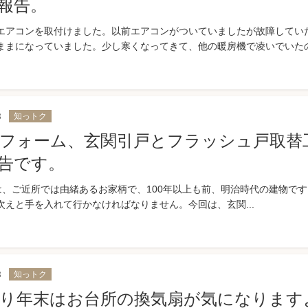
報告。
エアコンを取付けました。以前エアコンがついていましたが故障してい
ままになっていました。少し寒くなってきて、他の暖房機で凌いでいたので
3
知っトク
フォーム、玄関引戸とフラッシュ戸取替
告です。
は、ご近所では由緒あるお家柄で、100年以上も前、明治時代の建物です
次えと手を入れて行かなければなりません。今回は、玄関...
3
知っトク
り年末はお台所の換気扇が気になります