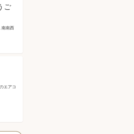
うご
瓦 南南西
のエアコ