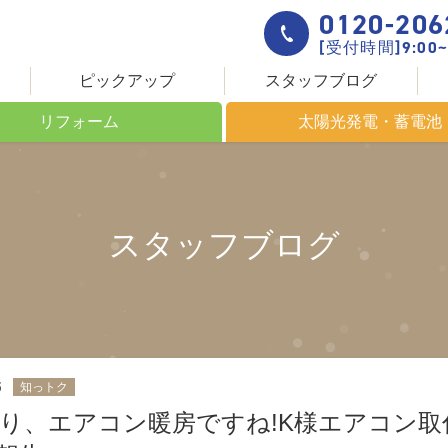
0120-206
[受付時間]9:00~
ピックアップ
スタッフブログ
リフォーム
太陽光発電・蓄電池
ームについて
これからのエネルギー
きる場所
太陽光発電について
スタッフブログ
創りの流れ
太陽光発電システム HIT
設置までの流れ
蓄電池について
5
知っトク
り、エアコン暖房ですね!K様エアコン取