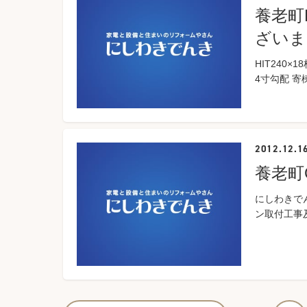
養老町
ざいま
HIT240
4寸勾配 寄
2012.12.1
養老町
にしわきで
ン取付工事