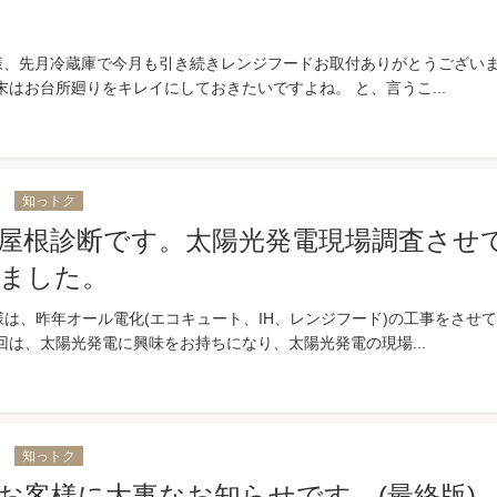
様、先月冷蔵庫で今月も引き続きレンジフードお取付ありがとうござい
末はお台所廻りをキレイにしておきたいですよね。 と、言うこ...
1
知っトク
屋根診断です。太陽光発電現場調査させ
ました。
様は、昨年オール電化(エコキュート、IH、レンジフード)の工事をさせ
回は、太陽光発電に興味をお持ちになり、太陽光発電の現場...
1
知っトク
お客様に大事なお知らせです。(最終版)