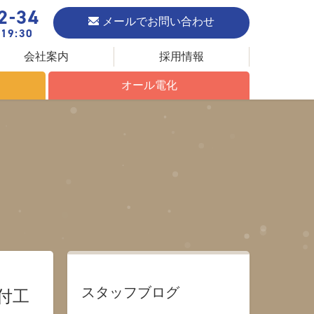
2-34
メールでお問い合わせ
19:30
会社案内
採用情報
オール電化
オール電化について
エコキュート
IHクッキングヒーター
スタッフブログ
付工